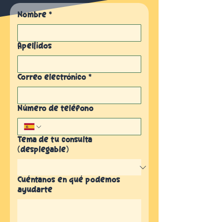
Nombre
*
Apellidos
Correo electrónico
*
Número de teléfono
Tema de tu consulta
(desplegable)
Cuéntanos en qué podemos
ayudarte